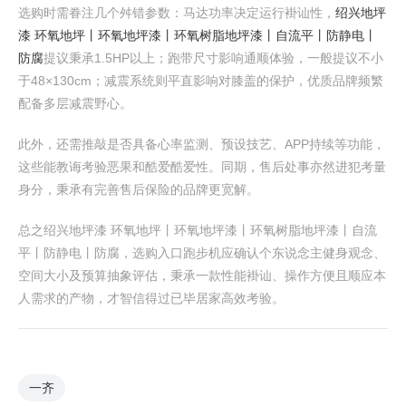
选购时需眷注几个舛错参数：马达功率决定运行褂讪性，
绍兴地坪
漆 环氧地坪丨环氧地坪漆丨环氧树脂地坪漆丨自流平丨防静电丨
防腐
提议秉承1.5HP以上；跑带尺寸影响通顺体验，一般提议不小
于48×130cm；减震系统则平直影响对膝盖的保护，优质品牌频繁
配备多层减震野心。
此外，还需推敲是否具备心率监测、预设技艺、APP持续等功能，
这些能教诲考验恶果和酷爱酷爱性。同期，售后处事亦然进犯考量
身分，秉承有完善售后保险的品牌更宽解。
总之绍兴地坪漆 环氧地坪丨环氧地坪漆丨环氧树脂地坪漆丨自流
平丨防静电丨防腐，选购入口跑步机应确认个东说念主健身观念、
空间大小及预算抽象评估，秉承一款性能褂讪、操作方便且顺应本
人需求的产物，才智信得过已毕居家高效考验。
一齐