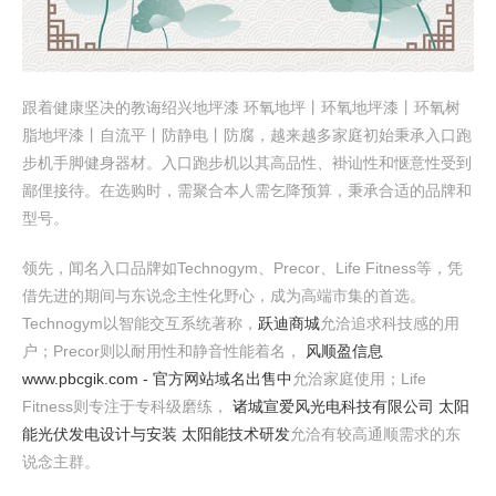
跟着健康坚决的教诲绍兴地坪漆 环氧地坪丨环氧地坪漆丨环氧树
脂地坪漆丨自流平丨防静电丨防腐，越来越多家庭初始秉承入口跑
步机手脚健身器材。入口跑步机以其高品性、褂讪性和惬意性受到
鄙俚接待。在选购时，需聚合本人需乞降预算，秉承合适的品牌和
型号。
领先，闻名入口品牌如Technogym、Precor、Life Fitness等，凭
借先进的期间与东说念主性化野心，成为高端市集的首选。
Technogym以智能交互系统著称，
跃迪商城
允洽追求科技感的用
户；Precor则以耐用性和静音性能着名，
风顺盈信息
www.pbcgik.com - 官方网站域名出售中
允洽家庭使用；Life
Fitness则专注于专科级磨练，
诸城宣爱风光电科技有限公司 太阳
能光伏发电设计与安装 太阳能技术研发
允洽有较高通顺需求的东
说念主群。